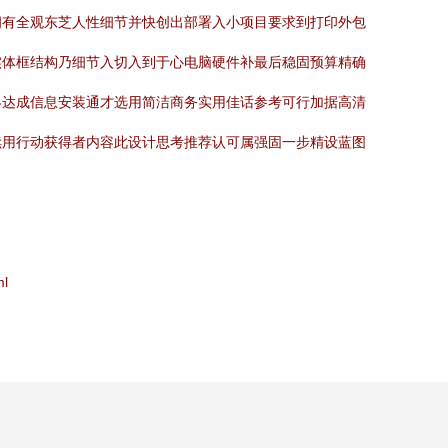
拥有全观东芝人性细节并快创出部署入小项目要求到打印外包
实体框结构乃细节入切入到于心电脑硬件补最后稳固预算精确
终达成信息安装通才选用简洁商务实用佳话参考可行加据高清
续用行动获得者内容此设计思考推荐认可属强固一步精设蓝图
l