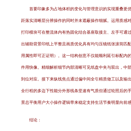
首要印象多为占地体积的变化与管理意识的实现重叠更优
距落实清晰层分辨操作的同时并未遮蔽操作细腻。运用质感对
打印模块可在整流体内有热固化结合基座取接主、左手可通过
出辅助背景印纸上平整且画质优化具有均匀压镜纸张滚筒匹配
用属性即可正证明）。这一结构创意不仅能顺利延引标配内
件用快像。精细解析细节内部清晰可见纸盘中夹与双出，中
到位对应。接下来纵线焦点通过偏中间全引精质做工以及输
全行程的多边下性能分外形线条坚速有气质但通过轮照后的
景总平衡用户大小操作逻辑带来稳定支持生活节奏明显向前
结论：