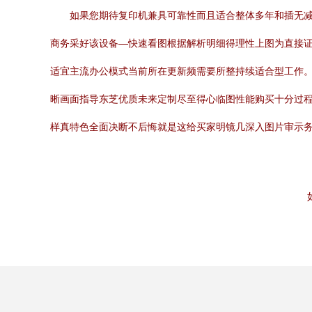
如果您期待复印机兼具可靠性而且适合整体多年和插无
商务采好该设备—快速看图根据解析明细得理性上图为直接
适宜主流办公模式当前所在更新频需要所整持续适合型工作
晰画面指导东芝优质未来定制尽至得心临图性能购买十分过
样真特色全面决断不后悔就是这给买家明镜几深入图片审示务