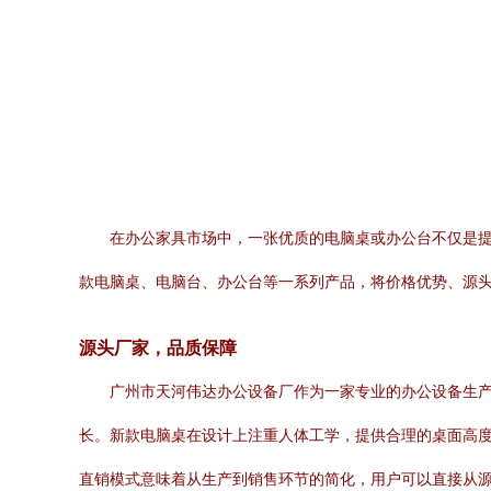
在办公家具市场中，一张优质的电脑桌或办公台不仅是
款电脑桌、电脑台、办公台等一系列产品，将价格优势、源
源头厂家，品质保障
广州市天河伟达办公设备厂作为一家专业的办公设备生
长。新款电脑桌在设计上注重人体工学，提供合理的桌面高
直销模式意味着从生产到销售环节的简化，用户可以直接从