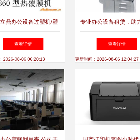
立鼎办公设备过塑机/塑
专业办公设备租赁，助
封机产品一览
企业高效办公
查看详情
查看详情
26-08-06 06:20:13
更新时间：2026-08-06 12:04:27
办公空间利用率 公司开
国产打印机奔图小时代