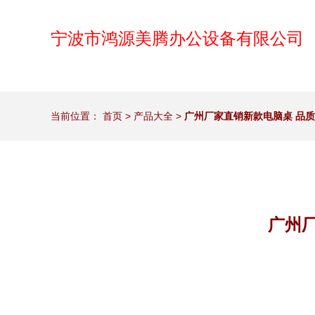
宁波市鸿源美腾办公设备有限公司
当前位置：
首页
>
产品大全
>
广州厂家直销新款电脑桌 品
广州