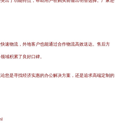
还突出了功能特点，帮助用户在购买前做出明智选择。厂家还
受快速物流，外地客户也能通过合作物流高效送达。售后方
具领域积累了良好口碑。
无论您是寻找经济实惠的办公解决方案，还是追求高端定制的
l