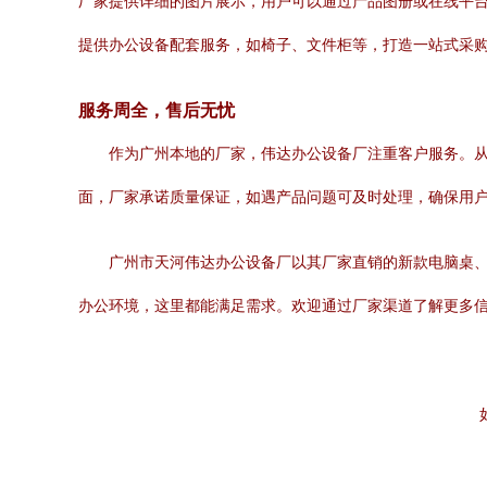
厂家提供详细的图片展示，用户可以通过产品图册或在线平
提供办公设备配套服务，如椅子、文件柜等，打造一站式采
服务周全，售后无忧
作为广州本地的厂家，伟达办公设备厂注重客户服务。
面，厂家承诺质量保证，如遇产品问题可及时处理，确保用
广州市天河伟达办公设备厂以其厂家直销的新款电脑桌
办公环境，这里都能满足需求。欢迎通过厂家渠道了解更多