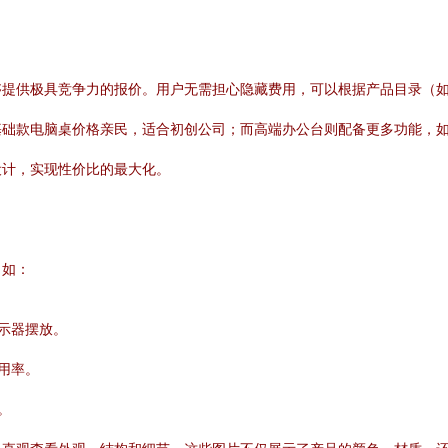
够提供极具竞争力的报价。用户无需担心隐藏费用，可以根据产品目录（
基础款电脑桌价格亲民，适合初创公司；而高端办公台则配备更多功能，
设计，实现性价比的最大化。
，如：
示器摆放。
用率。
。