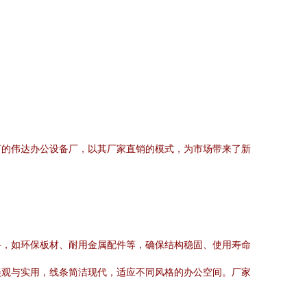
河的伟达办公设备厂，以其厂家直销的模式，为市场带来了新
料，如环保板材、耐用金属配件等，确保结构稳固、使用寿命
美观与实用，线条简洁现代，适应不同风格的办公空间。厂家