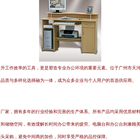
提升工作效率的工具，更是塑造专业办公环境的重要元素。位于广州市天
头品质与多样化选择融为一体，成为众多企业与个人用户的首选供应商。
产厂家，拥有多年的行业经验和完善的生产体系。所有产品均采用优质材
度和储物空间，有效缓解长时间办公带来的疲劳。电脑台和办公台则兼顾
源头采购，避免中间商的加价，同时享受严格的品控保障。