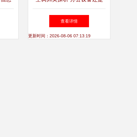
器
电子设备的边界与融合
查看详情
更新时间：2026-08-06 07:13:19