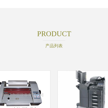
PRODUCT
产品列表