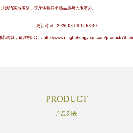
情并预约实地考察，亲身体验其卓越品质与无限潜力。
更新时间：2026-08-06 14:53:40
如若转载，请注明出处：http://www.ningbohongyuan.com/product/78.htm
PRODUCT
产品列表