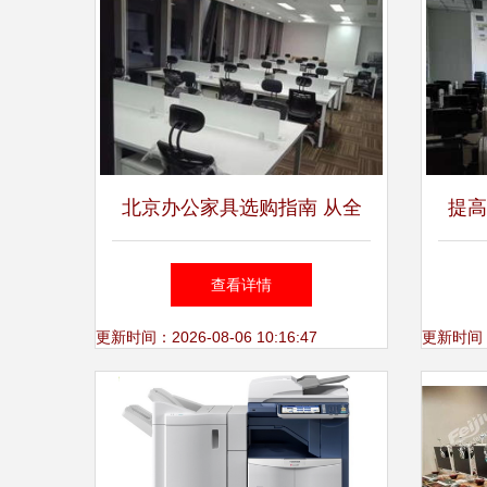
北京办公家具选购指南 从全
提高
新到二手，满足企业多样需求
会、
查看详情
赁、
更新时间：2026-08-06 10:16:47
更新时间：20