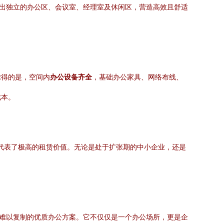
隔出独立的办公区、会议室、经理室及休闲区，营造高效且舒适
难得的是，空间内
办公设备齐全
，基础办公家具、网络布线、
成本。
也代表了极高的租赁价值。无论是处于扩张期的中小企业，还是
个难以复制的优质办公方案。它不仅仅是一个办公场所，更是企