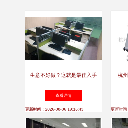
生意不好做？这就是最佳入手
杭州
商机 一批高档办公家具与设
查看详情
备低折转卖
更新时间：2026-08-06 19:16:43
更新时间：20