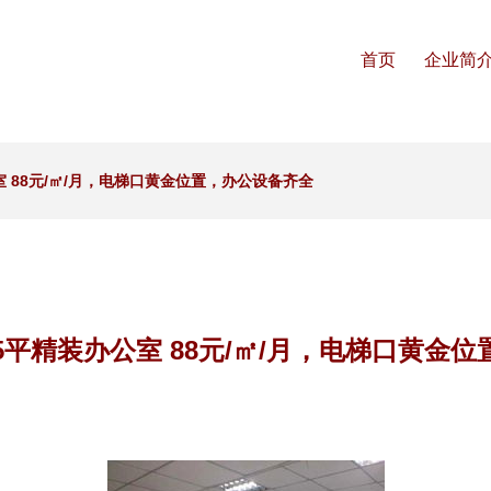
首页
企业简
室 88元/㎡/月，电梯口黄金位置，办公设备齐全
5平精装办公室 88元/㎡/月，电梯口黄金