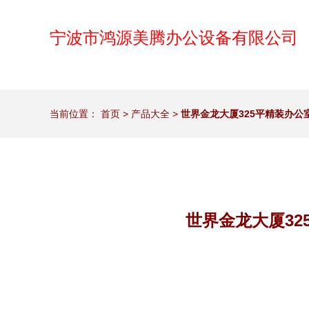
宁波市鸿源美腾办公设备有限公司
当前位置：
首页
>
产品大全
>
世界金龙大厦325平精装办公
世界金龙大厦32