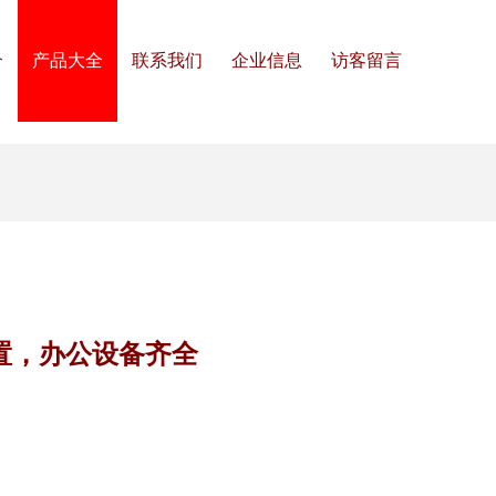
介
产品大全
联系我们
企业信息
访客留言
位置，办公设备齐全